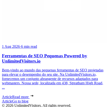
1 Aug 2026
·
6 min read
Ferramentas de SEO Pequenas Powered by
UnlimitedVisitors.io
Bem-vindo ao mundo das pequenas ferramentas de SEO projetadas
para elevar o desempenho do seu site. Na UnlimitedVisitors.io,
fornecemos um conjunto abrangente de recursos adaptados para
webmasters. Nossa sede, localizada em 438, Streatham High Road,
...
Article
Read more
Article
Go to blog
© 2026 UnlimitedVisitors. All rights reserved.