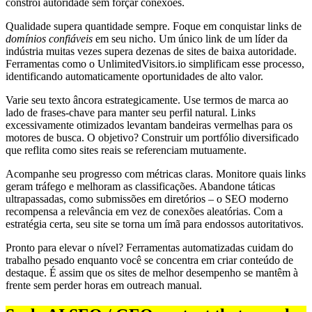
constrói autoridade sem forçar conexões.
Qualidade supera quantidade sempre. Foque em conquistar links de
domínios confiáveis
em seu nicho. Um único link de um líder da
indústria muitas vezes supera dezenas de sites de baixa autoridade.
Ferramentas como o UnlimitedVisitors.io simplificam esse processo,
identificando automaticamente oportunidades de alto valor.
Varie seu texto âncora estrategicamente. Use termos de marca ao
lado de frases-chave para manter seu perfil natural. Links
excessivamente otimizados levantam bandeiras vermelhas para os
motores de busca. O objetivo? Construir um portfólio diversificado
que reflita como sites reais se referenciam mutuamente.
Acompanhe seu progresso com métricas claras. Monitore quais links
geram tráfego e melhoram as classificações. Abandone táticas
ultrapassadas, como submissões em diretórios – o SEO moderno
recompensa a relevância em vez de conexões aleatórias. Com a
estratégia certa, seu site se torna um ímã para endossos autoritativos.
Pronto para elevar o nível? Ferramentas automatizadas cuidam do
trabalho pesado enquanto você se concentra em criar conteúdo de
destaque. É assim que os sites de melhor desempenho se mantêm à
frente sem perder horas em outreach manual.