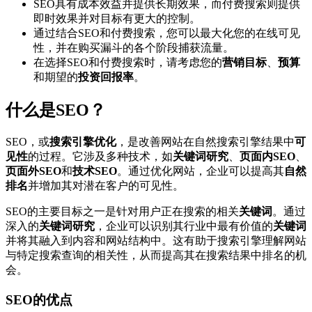
SEO具有成本效益并提供长期效果，而付费搜索则提供
即时效果并对目标有更大的控制。
通过结合SEO和付费搜索，您可以最大化您的在线可见
性，并在购买漏斗的各个阶段捕获流量。
在选择SEO和付费搜索时，请考虑您的
营销目标
、
预算
和期望的
投资回报率
。
什么是SEO？
SEO，或
搜索引擎优化
，是改善网站在自然搜索引擎结果中
可
见性
的过程。它涉及多种技术，如
关键词研究
、
页面内SEO
、
页面外SEO
和
技术SEO
。通过优化网站，企业可以提高其
自然
排名
并增加其对潜在客户的可见性。
SEO的主要目标之一是针对用户正在搜索的相关
关键词
。通过
深入的
关键词研究
，企业可以识别其行业中最有价值的
关键词
并将其融入到内容和网站结构中。这有助于搜索引擎理解网站
与特定搜索查询的相关性，从而提高其在搜索结果中排名的机
会。
SEO的优点