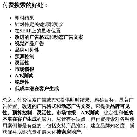
付费搜索的好处：
即时结果
针对特定关键词和受众
在SERP上的显著位置
改进的广告格式
和
动态广告文案
视觉产品广告
品牌可见性
预算控制
灵活性
市场情报
A/B测试
稳定性
低成本潜在客户生成
总之，付费搜索广告或PPC提供即时结果、精确目标、显著广
告位置、
改进的广告格式
和
动态广告文案
。它提供
品牌可见
性
、
预算控制
、
灵活性
、
市场情报
、
A/B测试
、稳定性和
低成
本潜在客户生成
的潜力。尽管存在缺点，但付费搜索对各种使
用案例都是有益的，包括支持产品推出、建立品牌知名度、捕
获漏斗底部流量和最大化
搜索房地产
。