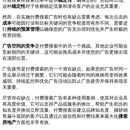
付费搜索在搜索结果中提供
稳定性
，确保您的广告始终出现。
这种
稳定性
对于依赖稳定流量和潜在客户的企业尤其重要。
然而，在实施付费搜索广告时也有缺点需要考虑。每次点击的
成本
可能因行业和目标关键词的竞争程度而有所不同。需要进
行
持续的预算管理
以确保您的广告支出得到优化并产生积极的
投资回报。
广告空间的竞争
是付费搜索中的另一个挑战。其他企业可能会
竞标相同的关键词，这可能会推高成本并使您的广告更难出现
在顶部位置。
广告疲劳是付费搜索的另一个潜在缺点。如果您的广告对同一
受众展示得过于频繁，它们可能会随着时间的推移而变得效果
减弱。持续监控和优化广告活动以防止广告疲劳并保持表现至
关重要。
尽管存在缺点，付费搜索广告有多种使用案例，使其对企业具
有高度价值。它可以支持产品或服务的推出，帮助产生初步的
知名度并推动立即流量。付费搜索在建立品牌知名度、捕获销
售漏斗底部的客户以及通过占据自然和付费结果来最大化
搜索
房地产
方面也非常有效。