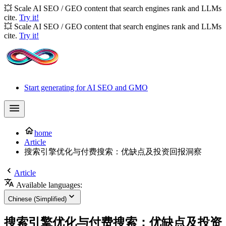
💥 Scale AI SEO / GEO content that search engines rank and LLMs
cite.
Try it!
💥 Scale AI SEO / GEO content that search engines rank and LLMs
cite.
Try it!
Start generating for AI SEO and GMO
home
Article
搜索引擎优化与付费搜索：优缺点及投资回报洞察
Article
Available languages:
Chinese (Simplified)
搜索引擎优化与付费搜索：优缺点及投资