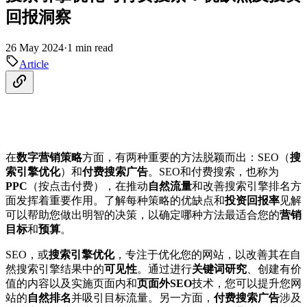
回报洞察
26 May 2024
·
1 min read
Article
在
数字营销策略
方面，有两种重要的方法脱颖而出：SEO（
搜
索引擎优化
）和
付费搜索广告
。SEO和付费搜索，也称为
PPC
（按点击付费），在推动
自然流量
和改善搜索引擎排名方
面发挥着重要作用。了解每种策略的优缺点和
投资回报率
见解
可以帮助您做出明智的决策，以确定哪种方法最适合您的
营销
目标
和
预算
。
SEO，或
搜索引擎优化
，专注于优化您的网站，以改善其在自
然搜索引擎结果中的
可见性
。通过进行
关键词研究
、创建有价
值的内容以及实施页面内和
页面外SEO
技术，您可以提升您网
站的
自然排名
并吸引目标流量。另一方面，
付费搜索广告
涉及