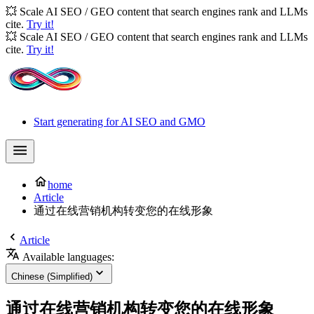
💥 Scale AI SEO / GEO content that search engines rank and LLMs
cite.
Try it!
💥 Scale AI SEO / GEO content that search engines rank and LLMs
cite.
Try it!
Start generating for AI SEO and GMO
home
Article
通过在线营销机构转变您的在线形象
Article
Available languages:
Chinese (Simplified)
通过在线营销机构转变您的在线形象