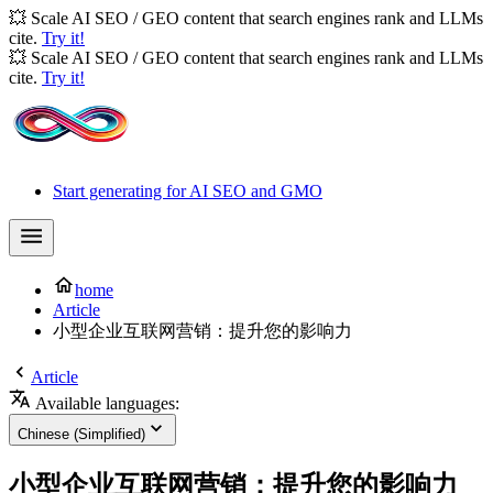
💥 Scale AI SEO / GEO content that search engines rank and LLMs
cite.
Try it!
💥 Scale AI SEO / GEO content that search engines rank and LLMs
cite.
Try it!
Start generating for AI SEO and GMO
home
Article
小型企业互联网营销：提升您的影响力
Article
Available languages:
Chinese (Simplified)
小型企业互联网营销：提升您的影响力