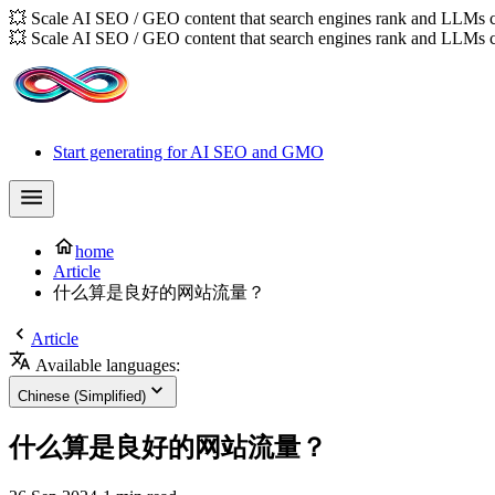
💥 Scale AI SEO / GEO content that search engines rank and LLMs c
💥 Scale AI SEO / GEO content that search engines rank and LLMs c
Start generating for AI SEO and GMO
home
Article
什么算是良好的网站流量？
Article
Available languages:
Chinese (Simplified)
什么算是良好的网站流量？