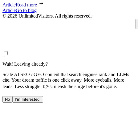
Article
Read more
Article
Go to blog
© 2026 UnlimitedVisitors. All rights reserved.
Wait! Leaving already?
Scale AI SEO / GEO content that search engines rank and LLMs
cite. Your dream traffic is one click away. More eyeballs. More
leads. Less struggle. 👉 Unleash the surge before it's gone.
No
I’m Interested!