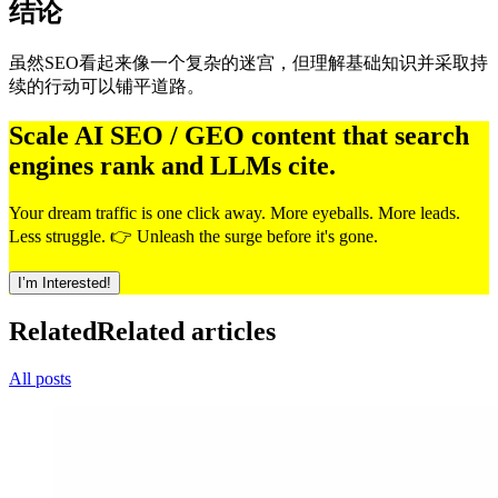
结论
虽然SEO看起来像一个复杂的迷宫，但理解基础知识并采取持
续的行动可以铺平道路。
Scale AI SEO / GEO content that search
engines rank and LLMs cite.
Your dream traffic is one click away. More eyeballs. More leads.
Less struggle. 👉 Unleash the surge before it's gone.
I’m Interested!
Related
Related articles
All posts