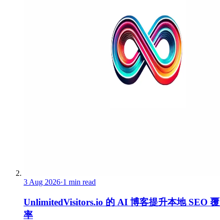
3 Aug 2026
·
1 min read
UnlimitedVisitors.io 的 AI 博客提升本地 SEO 
率