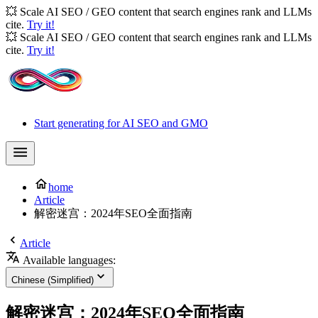
💥 Scale AI SEO / GEO content that search engines rank and LLMs
cite.
Try it!
💥 Scale AI SEO / GEO content that search engines rank and LLMs
cite.
Try it!
Start generating for AI SEO and GMO
home
Article
解密迷宫：2024年SEO全面指南
Article
Available languages:
Chinese (Simplified)
解密迷宫：2024年SEO全面指南