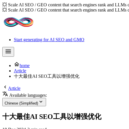
💥 Scale AI SEO / GEO content that search engines rank and LLMs c
💥 Scale AI SEO / GEO content that search engines rank and LLMs c
Start generating for AI SEO and GMO
home
Article
十大最佳AI SEO工具以增强优化
Article
Available languages:
Chinese (Simplified)
十大最佳AI SEO工具以增强优化