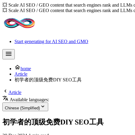
💥 Scale AI SEO / GEO content that search engines rank and LLMs c
💥 Scale AI SEO / GEO content that search engines rank and LLMs c
Start generating for AI SEO and GMO
home
Article
初学者的顶级免费DIY SEO工具
Article
Available languages:
Chinese (Simplified)
初学者的顶级免费DIY SEO工具