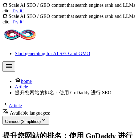
💥 Scale AI SEO / GEO content that search engines rank and LLMs
cite.
Try it!
💥 Scale AI SEO / GEO content that search engines rank and LLMs
cite.
Try it!
Start generating for AI SEO and GMO
home
Article
提升您网站的排名：使用 GoDaddy 进行 SEO
Article
Available languages:
Chinese (Simplified)
提升您网站的排名：使用 GoDaddy 进行