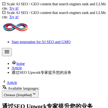
💥 Scale AI SEO / GEO content that search engines rank and LLMs
cite.
Try it!
💥 Scale AI SEO / GEO content that search engines rank and LLMs
cite.
Try it!
Start generating for AI SEO and GMO
home
Article
通过SEO Upwork专家提升您的业务
Article
Available languages:
Chinese (Simplified)
通过SEO Upwork专家提升您的业务