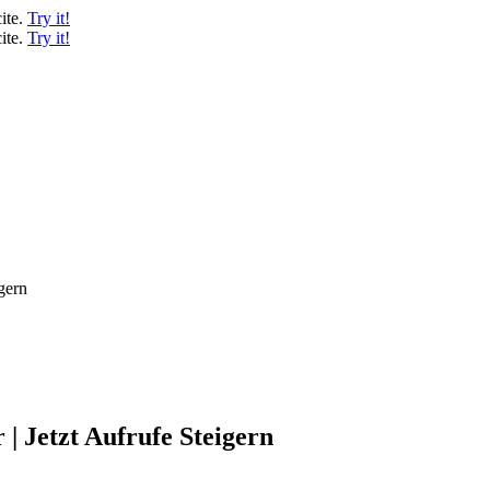
ite.
Try it!
ite.
Try it!
gern
| Jetzt Aufrufe Steigern