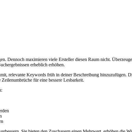
en. Dennoch maximieren viele Ersteller diesen Raum nicht. Überzeugen
 Suchergebnissen erheblich erhöhen.
amit, relevante Keywords früh in deiner Beschreibung hinzuzufügen. Die
 Zeilenumbrüche für eine bessere Lesbarkeit.
n:
erden
n
rn
u verbessern. Sie bieten den Zuschauern einen Mehrwert, erhöhen die 