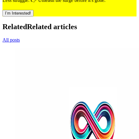
Less struggle. 👉 Unleash the surge before it's gone.
I’m Interested!
Related
Related articles
All posts