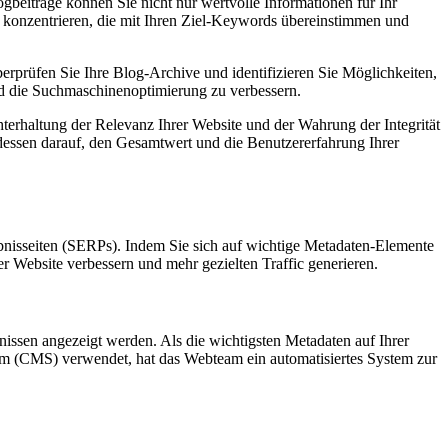
ogbeiträge können Sie nicht nur wertvolle Informationen für Ihr
n konzentrieren, die mit Ihren Ziel-Keywords übereinstimmen und
erprüfen Sie Ihre Blog-Archive und identifizieren Sie Möglichkeiten,
und die Suchmaschinenoptimierung zu verbessern.
hterhaltung der Relevanz Ihrer Website und der Wahrung der Integrität
tdessen darauf, den Gesamtwert und die Benutzererfahrung Ihrer
ebnisseiten (SERPs). Indem Sie sich auf wichtige Metadaten-Elemente
r Website verbessern und mehr gezielten Traffic generieren.
bnissen angezeigt werden. Als die wichtigsten Metadaten auf Ihrer
stem (CMS) verwendet, hat das Webteam ein automatisiertes System zur