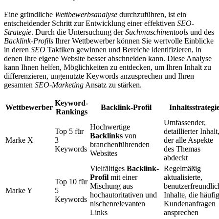
Eine gründliche
Wettbewerbsanalyse
durchzuführen, ist ein
entscheidender Schritt zur Entwicklung einer effektiven
SEO-
Strategie
. Durch die Untersuchung der
Suchmaschinentools
und des
Backlink-Profils
Ihrer Wettbewerber können Sie wertvolle Einblicke
in deren
SEO
Taktiken gewinnen und Bereiche identifizieren, in
denen Ihre eigene Website besser abschneiden kann. Diese Analyse
kann Ihnen helfen, Möglichkeiten zu entdecken, um Ihren Inhalt zu
differenzieren, ungenutzte Keywords anzusprechen und Ihren
gesamten
SEO-Marketing
Ansatz zu stärken.
Keyword-
Wettbewerber
Backlink-Profil
Inhaltsstrategi
Rankings
Umfassender,
Hochwertige
Top 5 für
detaillierter Inhalt
Backlinks
von
Marke X
3
der alle Aspekte
branchenführenden
Keywords
des Themas
Websites
abdeckt
Vielfältiges
Backlink-
Regelmäßig
Profil
mit einer
aktualisierte,
Top 10 für
Mischung aus
benutzerfreundlic
Marke Y
5
hochautoritativen und
Inhalte, die häufi
Keywords
nischenrelevanten
Kundenanfragen
Links
ansprechen