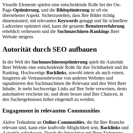
Visuelle Elemente spielen eine entscheidende Rolle bei der On-
Page-
Optimierung
, und die
Bildoptimierung
ist oft ein
übersehener Aspekt. Sicherzustellen, dass Ihre Bilder richtig
dimensioniert, mit relevanten
Keywords
getaggt und für schnellere
Ladezeiten optimiert sind, kann die gesamte
Benutzererfahrung
erheblich verbessern und die
Suchmaschinen-Rankings
Ihrer
Website steigern.
Autorität durch SEO aufbauen
In der Welt der
Suchmaschinenoptimierung
spielt die Autorität
Ihrer Website eine entscheidende Rolle für ihre Sichtbarkeit und ihr
Ranking. Hochwertige
Backlinks
, sowohl intern als auch extern,
fungieren als Vertrauensbeweise von anderen Websites und
signalisieren den Suchmaschinen die Relevanz und den Wert Ihrer
Inhalte. Je mehr hochwertige Links auf Ihre Seite verweisen, desto
autoritativer erscheint sie, und desto besser sind Ihre Chancen, in
den Suchergebnissen höher eingestuft zu werden.
Engagement in relevanten Communities
Aktive Teilnahme an
Online-Communities
, die für Ihre Branche
relevant sind, kann eine kraftvolle Möglichkeit sein,
Backlinks
und
Autorität aufzubauen. Durch die Interaktion mit Ihrer Zielgruppe,