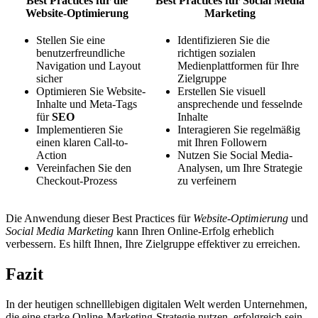
Best Practices für die
Best Practices für Social Media
Website-Optimierung
Marketing
Stellen Sie eine
Identifizieren Sie die
benutzerfreundliche
richtigen sozialen
Navigation und Layout
Medienplattformen für Ihre
sicher
Zielgruppe
Optimieren Sie Website-
Erstellen Sie visuell
Inhalte und Meta-Tags
ansprechende und fesselnde
für
SEO
Inhalte
Implementieren Sie
Interagieren Sie regelmäßig
einen klaren Call-to-
mit Ihren Followern
Action
Nutzen Sie Social Media-
Vereinfachen Sie den
Analysen, um Ihre Strategie
Checkout-Prozess
zu verfeinern
Die Anwendung dieser Best Practices für
Website-Optimierung
und
Social Media Marketing
kann Ihren Online-Erfolg erheblich
verbessern. Es hilft Ihnen, Ihre Zielgruppe effektiver zu erreichen.
Fazit
In der heutigen schnelllebigen digitalen Welt werden Unternehmen,
die eine starke Online-Marketing-Strategie nutzen, erfolgreich sein.