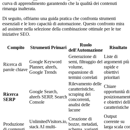
curva di apprendimento garantendo che la qualità dei contenuti
rimanga inalterata.
Di seguito, offriamo una guida pratica che confronta strumenti
essenziali e le loro capacità di automazione. Questo confronto mira
ad assistere nella selezione della combinazione ottimale per le tue
iniziative SEO.
Ruolo
Compito
Strumenti Primari
Risultato
dell'Automazione
Generazione di
Liste di
Google Keyword
semi, filtraggio del
argomenti più
Ricerca di
Planner, ahrefs,
volume,
rapide e
parole chiave
Google Trends
espansione di
obiettivi
termini correlati
prioritari
Rilevamento delle
Chiare
caratteristiche,
Google Search,
opportunità di
Ricerca
scraping dei
ahrefs SERP, Search
posizionamen
SERP
concorrenti,
Console
e obiettivi del
analisi delle
caratteristiche
lacune
Output
Creazione di
UnlimitedVisitors.io,
coerente su
Produzione
bozze, metadati,
stack AI multi-
larga scala co
di contenuti
schema, varianti