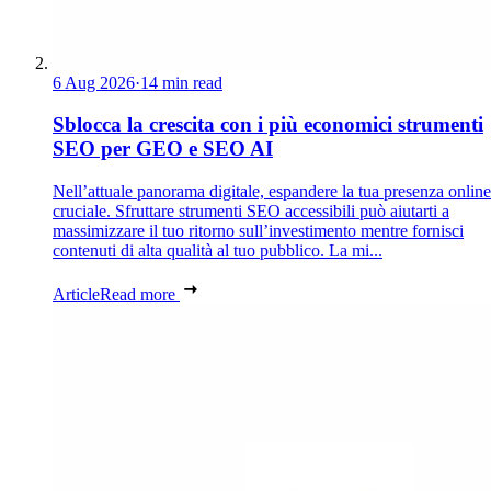
6 Aug 2026
·
14 min read
Sblocca la crescita con i più economici strumenti
SEO per GEO e SEO AI
Nell’attuale panorama digitale, espandere la tua presenza online
cruciale. Sfruttare strumenti SEO accessibili può aiutarti a
massimizzare il tuo ritorno sull’investimento mentre fornisci
contenuti di alta qualità al tuo pubblico. La mi...
Article
Read more