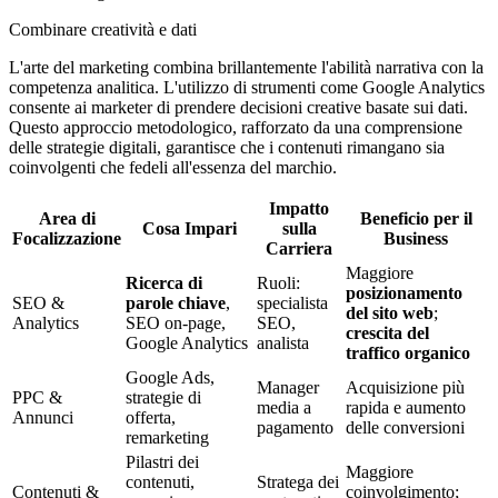
Combinare creatività e dati
L'arte del marketing combina brillantemente l'abilità narrativa con la
competenza analitica. L'utilizzo di strumenti come Google Analytics
consente ai marketer di prendere decisioni creative basate sui dati.
Questo approccio metodologico, rafforzato da una comprensione
delle strategie digitali, garantisce che i contenuti rimangano sia
coinvolgenti che fedeli all'essenza del marchio.
Impatto
Area di
Beneficio per il
Cosa Impari
sulla
Focalizzazione
Business
Carriera
Maggiore
Ricerca di
Ruoli:
posizionamento
SEO &
parole chiave
,
specialista
del sito web
;
Analytics
SEO on-page,
SEO,
crescita del
Google Analytics
analista
traffico organico
Google Ads,
Manager
Acquisizione più
PPC &
strategie di
media a
rapida e aumento
Annunci
offerta,
pagamento
delle conversioni
remarketing
Pilastri dei
Maggiore
contenuti,
Stratega dei
Contenuti &
coinvolgimento;