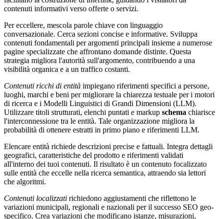
contenuti informativi verso offerte o servizi.
Per eccellere, mescola parole chiave con linguaggio
conversazionale. Cerca sezioni concise e informative. Sviluppa
contenuti fondamentali per argomenti principali insieme a numerose
pagine specializzate che affrontano domande distinte. Questa
strategia migliora l'autorità sull'argomento, contribuendo a una
visibilità organica e a un traffico costanti.
Contenuti ricchi di entità
impiegano riferimenti specifici a persone,
luoghi, marchi e beni per migliorare la chiarezza testuale per i motori
di ricerca e i Modelli Linguistici di Grandi Dimensioni (LLM).
Utilizzare titoli strutturati, elenchi puntati e markup
schema
chiarisce
l'interconnessione tra le entità. Tale organizzazione migliora la
probabilità di ottenere estratti in primo piano e riferimenti LLM.
Elencare entità richiede descrizioni precise e fattuali. Integra dettagli
geografici, caratteristiche del prodotto e riferimenti validati
all'interno dei tuoi contenuti. Il risultato è un contenuto focalizzato
sulle entità che eccelle nella ricerca semantica, attraendo sia lettori
che algoritmi.
Contenuti localizzati
richiedono aggiustamenti che riflettono le
variazioni municipali, regionali e nazionali per il successo SEO geo-
specifico. Crea variazioni che modificano istanze, misurazioni,