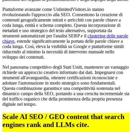
Piattaforme avanzate come UnlimitedVisitors.io stanno
rivoluzionando l'approccio alla SEO. Consentono la creazione di
contenuti geograficamente mirati e arricchiti con parole chiave a
coda lunga, entità e schema completo. Questa incorporazione di
metadati e uso strategico del testo alternativo, supportata da
strumenti automatizzati per l'analisi SERP e il
clustering delle parole
chiave
, estende significativamente la portata delle parole chiave a
coda lunga. Così, eleva la visibilità su Google e piattaforme simili
riducendo al minimo la necessità di intervento manuale nello
sviluppo dei contenuti.
Nel panorama competitivo degli Stati Uniti, mantenere un vantaggio
richiede un approccio creativo informato dai dati. Impegnarsi con
strumenti all'avanguardia, ottenere certificazioni riconosciute e
adottare l'automazione in modo strategico sono fondamentali.
Questa combinazione garantisce una competitività sostenuta nel
dinamico campo della SEO, portando a una crescita incrementale sia
del traffico organico che della prominenza della propria presenza
digitale nel tempo.
Scale AI SEO / GEO content that search
engines rank and LLMs cite.