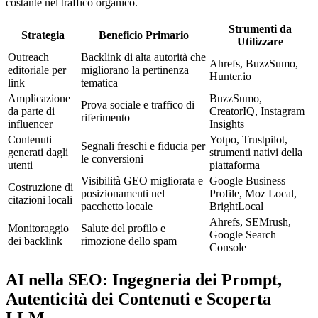
costante nel traffico organico.
Strumenti da
Strategia
Beneficio Primario
Utilizzare
Outreach
Backlink di alta autorità che
Ahrefs, BuzzSumo,
editoriale per
migliorano la pertinenza
Hunter.io
link
tematica
Amplicazione
BuzzSumo,
Prova sociale e traffico di
da parte di
CreatorIQ, Instagram
riferimento
influencer
Insights
Contenuti
Yotpo, Trustpilot,
Segnali freschi e fiducia per
generati dagli
strumenti nativi della
le conversioni
utenti
piattaforma
Visibilità GEO migliorata e
Google Business
Costruzione di
posizionamenti nel
Profile, Moz Local,
citazioni locali
pacchetto locale
BrightLocal
Ahrefs, SEMrush,
Monitoraggio
Salute del profilo e
Google Search
dei backlink
rimozione dello spam
Console
AI nella SEO: Ingegneria dei Prompt,
Autenticità dei Contenuti e Scoperta