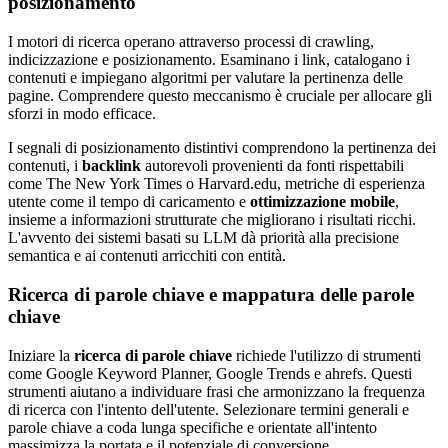
posizionamento
I motori di ricerca operano attraverso processi di crawling,
indicizzazione e posizionamento. Esaminano i link, catalogano i
contenuti e impiegano algoritmi per valutare la pertinenza delle
pagine. Comprendere questo meccanismo è cruciale per allocare gli
sforzi in modo efficace.
I segnali di posizionamento distintivi comprendono la pertinenza dei
contenuti, i
backlink
autorevoli provenienti da fonti rispettabili
come The New York Times o Harvard.edu, metriche di esperienza
utente come il tempo di caricamento e
ottimizzazione mobile
,
insieme a informazioni strutturate che migliorano i risultati ricchi.
L'avvento dei sistemi basati su LLM dà priorità alla precisione
semantica e ai contenuti arricchiti con entità.
Ricerca di parole chiave e mappatura delle parole
chiave
Iniziare la
ricerca di parole chiave
richiede l'utilizzo di strumenti
come Google Keyword Planner, Google Trends e ahrefs. Questi
strumenti aiutano a individuare frasi che armonizzano la frequenza
di ricerca con l'intento dell'utente. Selezionare termini generali e
parole chiave a coda lunga specifiche e orientate all'intento
massimizza la portata e il potenziale di conversione.