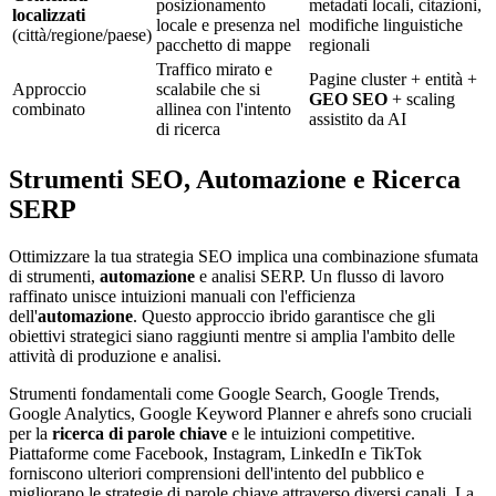
posizionamento
metadati locali, citazioni,
localizzati
locale e presenza nel
modifiche linguistiche
(città/regione/paese)
pacchetto di mappe
regionali
Traffico mirato e
Pagine cluster + entità +
Approccio
scalabile che si
GEO SEO
+ scaling
combinato
allinea con l'intento
assistito da AI
di ricerca
Strumenti SEO, Automazione e Ricerca
SERP
Ottimizzare la tua strategia SEO implica una combinazione sfumata
di strumenti,
automazione
e analisi SERP. Un flusso di lavoro
raffinato unisce intuizioni manuali con l'efficienza
dell'
automazione
. Questo approccio ibrido garantisce che gli
obiettivi strategici siano raggiunti mentre si amplia l'ambito delle
attività di produzione e analisi.
Strumenti fondamentali come Google Search, Google Trends,
Google Analytics, Google Keyword Planner e ahrefs sono cruciali
per la
ricerca di parole chiave
e le intuizioni competitive.
Piattaforme come Facebook, Instagram, LinkedIn e TikTok
forniscono ulteriori comprensioni dell'intento del pubblico e
migliorano le strategie di parole chiave attraverso diversi canali. La