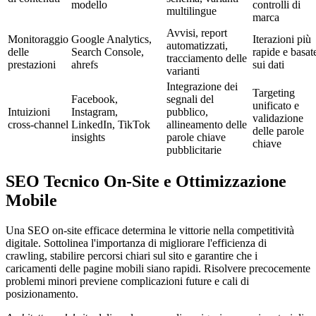
modello
controlli di
multilingue
marca
Avvisi, report
Monitoraggio
Google Analytics,
Iterazioni più
automatizzati,
delle
Search Console,
rapide e basat
tracciamento delle
prestazioni
ahrefs
sui dati
varianti
Integrazione dei
Targeting
Facebook,
segnali del
unificato e
Intuizioni
Instagram,
pubblico,
validazione
cross-channel
LinkedIn, TikTok
allineamento delle
delle parole
insights
parole chiave
chiave
pubblicitarie
SEO Tecnico On-Site e Ottimizzazione
Mobile
Una SEO on-site efficace determina le vittorie nella competitività
digitale. Sottolinea l'importanza di migliorare l'efficienza di
crawling, stabilire percorsi chiari sul sito e garantire che i
caricamenti delle pagine mobili siano rapidi. Risolvere precocemente
problemi minori previene complicazioni future e cali di
posizionamento.