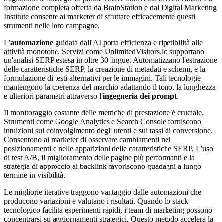
formazione completa offerta da BrainStation e dal Digital Marketing
Institute consente ai marketer di sfruttare efficacemente questi
strumenti nelle loro campagne.
L'
automazione
guidata dall'AI porta efficienza e ripetibilità alle
attività monotone. Servizi come UnlimitedVisitors.io supportano
un'analisi SERP estesa in oltre 30 lingue. Automatizzano l'estrazione
delle caratteristiche SERP, la creazione di metadati e schemi, e la
formulazione di testi alternativi per le immagini. Tali tecnologie
mantengono la coerenza del marchio adattando il tono, la lunghezza
e ulteriori parametri attraverso l'
ingegneria dei prompt
.
Il monitoraggio costante delle metriche di prestazione è cruciale.
Strumenti come Google Analytics e Search Console forniscono
intuizioni sul coinvolgimento degli utenti e sui tassi di conversione.
Consentono ai marketer di osservare cambiamenti nei
posizionamenti e nelle apparizioni delle caratteristiche SERP. L'uso
di test A/B, il miglioramento delle pagine più performanti e la
strategia di approccio ai backlink favoriscono guadagni a lungo
termine in visibilità.
Le migliorie iterative traggono vantaggio dalle automazioni che
producono variazioni e valutano i risultati. Quando lo stack
tecnologico facilita esperimenti rapidi, i team di marketing possono
concentrarsi su aggiornamenti strategici. Questo metodo accelera la