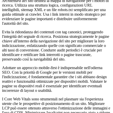
Architettura del sito
delinea la mappa di navigazione per i motori di
ricerca. Utilizza una struttura logica, configurazioni URL
intelligibili, sitemap XML e un file robots.txt semplificato per una
guida ottimale ai crawler. Usa i link interni in modo strategico per
evidenziare le pagine importanti e distribuire uniformemente
l'autorità del sito.
Evita la ridondanza dei contenuti con tag canonici, proteggendo
l'integrità del segnale di ricerca. Posiziona strategicamente le pagine
chiave all'interno della navigazione del sito per migliorare la loro
indicizzazione, enfatizzando quelle con significato commerciale o
alti tassi di conversione. Condurre audit periodici è cruciale per
identificare e rettificare link interrotti o pagine trascurate,
preservando così la navigabilità del sito.
Adottare un approccio mobile-first è indispensabile nell'odierna
SEO. Con la priorità di Google per le versioni mobili per
l'indicizzazione, è fondamentale garantire che i siti abbiano design
reattivi e funzionalità ottimizzate per dispositivi mobili. Valutare le
pagine su dispositivi reali è essenziale per identificare eventuali
incoerenze di layout o usabilità.
I Core Web Vitals sono strumentali nel plasmare sia l'esperienza
utente che le prospettive di posizionamento di un sito. Migliorare
LCP può essere ottenuto attraverso l'ottimizzazione delle immagini e
l'uso di CDN. Minimizzare JavaScript non necessario aiuta a ridurre