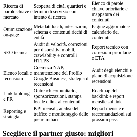
Elenco di parole
Ricerca di
Scoperta di città, quartieri e
chiave prioritarie e
parole chiave e
termini di servizio con
mappatura dei
mercato
intento di ricerca
contenuti
Metadati locali, intestazioni,
Pagine aggiornate e
Ottimizzazione
schema e contenuti ricchi di
calendario dei
on-page
entità
contenuti
Audit di velocità, correzioni
Report tecnico con
per dispositivi mobili,
SEO tecnica
correzioni prioritarie
crawlability e controlli
e ETA
HTTPS
Coerenza NAP,
Audit degli elenchi e
Elenco locali e
manutenzione del Profilo
piano di acquisizione
recensioni
Google Business, strategia di
recensioni
recensioni
Outreach comunitario,
Roadmap dei
Link building
sponsorizzazioni, stampa
backlink e report
e PR
locale e link ai contenuti
mensile sui link
KPI mensili, analisi del
Report mensile e
Reporting e
traffico e monitoraggio delle
raccomandazioni sui
strategia
pietre miliari
prossimi passi
Scegliere il partner giusto: migliori