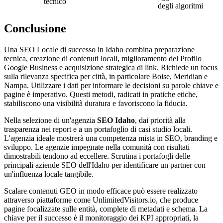
tecnico
degli algoritmi
Conclusione
Una SEO Locale di successo in Idaho combina preparazione
tecnica, creazione di contenuti locali, miglioramento del Profilo
Google Business e acquisizione strategica di link. Richiede un focus
sulla rilevanza specifica per città, in particolare Boise, Meridian e
Nampa. Utilizzare i dati per informare le decisioni su parole chiave e
pagine è imperativo. Questi metodi, radicati in pratiche etiche,
stabiliscono una visibilità duratura e favoriscono la fiducia.
Nella selezione di un'agenzia
SEO Idaho
, dai priorità alla
trasparenza nei report e a un portafoglio di casi studio locali.
L'agenzia ideale mostrerà una competenza mista in SEO, branding e
sviluppo. Le agenzie impegnate nella comunità con risultati
dimostrabili tendono ad eccellere. Scrutina i portafogli delle
principali aziende SEO dell'Idaho per identificare un partner con
un'influenza locale tangibile.
Scalare contenuti GEO in modo efficace può essere realizzato
attraverso piattaforme come UnlimitedVisitors.io, che produce
pagine focalizzate sulle entità, complete di metadati e schema. La
chiave per il successo è il monitoraggio dei KPI appropriati, la