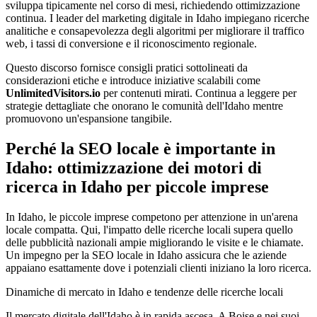
sviluppa tipicamente nel corso di mesi, richiedendo ottimizzazione
continua. I leader del marketing digitale in Idaho impiegano ricerche
analitiche e consapevolezza degli algoritmi per migliorare il traffico
web, i tassi di conversione e il riconoscimento regionale.
Questo discorso fornisce consigli pratici sottolineati da
considerazioni etiche e introduce iniziative scalabili come
UnlimitedVisitors.io
per contenuti mirati. Continua a leggere per
strategie dettagliate che onorano le comunità dell'Idaho mentre
promuovono un'espansione tangibile.
Perché la SEO locale è importante in
Idaho: ottimizzazione dei motori di
ricerca in Idaho per piccole imprese
In Idaho, le piccole imprese competono per attenzione in un'arena
locale compatta. Qui, l'impatto delle ricerche locali supera quello
delle pubblicità nazionali ampie migliorando le visite e le chiamate.
Un impegno per la SEO locale in Idaho assicura che le aziende
appaiano esattamente dove i potenziali clienti iniziano la loro ricerca.
Dinamiche di mercato in Idaho e tendenze delle ricerche locali
Il mercato digitale dell'Idaho è in rapida ascesa. A Boise e nei suoi