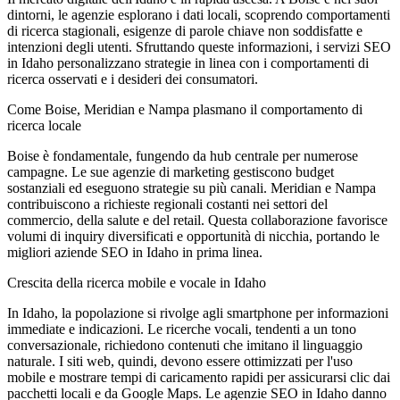
dintorni, le agenzie esplorano i dati locali, scoprendo comportamenti
di ricerca stagionali, esigenze di parole chiave non soddisfatte e
intenzioni degli utenti. Sfruttando queste informazioni, i servizi SEO
in Idaho personalizzano strategie in linea con i comportamenti di
ricerca osservati e i desideri dei consumatori.
Come Boise, Meridian e Nampa plasmano il comportamento di
ricerca locale
Boise è fondamentale, fungendo da hub centrale per numerose
campagne. Le sue agenzie di marketing gestiscono budget
sostanziali ed eseguono strategie su più canali. Meridian e Nampa
contribuiscono a richieste regionali costanti nei settori del
commercio, della salute e del retail. Questa collaborazione favorisce
volumi di inquiry diversificati e opportunità di nicchia, portando le
migliori aziende SEO in Idaho in prima linea.
Crescita della ricerca mobile e vocale in Idaho
In Idaho, la popolazione si rivolge agli smartphone per informazioni
immediate e indicazioni. Le ricerche vocali, tendenti a un tono
conversazionale, richiedono contenuti che imitano il linguaggio
naturale. I siti web, quindi, devono essere ottimizzati per l'uso
mobile e mostrare tempi di caricamento rapidi per assicurarsi clic dai
pacchetti locali e da Google Maps. Le agenzie SEO in Idaho danno