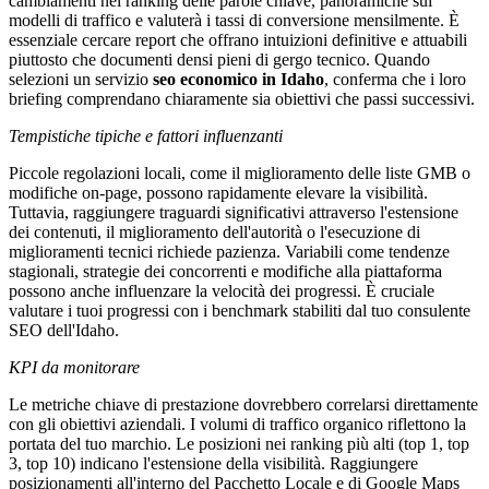
cambiamenti nei ranking delle parole chiave, panoramiche sui
modelli di traffico e valuterà i tassi di conversione mensilmente. È
essenziale cercare report che offrano intuizioni definitive e attuabili
piuttosto che documenti densi pieni di gergo tecnico. Quando
selezioni un servizio
seo economico in Idaho
, conferma che i loro
briefing comprendano chiaramente sia obiettivi che passi successivi.
Tempistiche tipiche e fattori influenzanti
Piccole regolazioni locali, come il miglioramento delle liste GMB o
modifiche on-page, possono rapidamente elevare la visibilità.
Tuttavia, raggiungere traguardi significativi attraverso l'estensione
dei contenuti, il miglioramento dell'autorità o l'esecuzione di
miglioramenti tecnici richiede pazienza. Variabili come tendenze
stagionali, strategie dei concorrenti e modifiche alla piattaforma
possono anche influenzare la velocità dei progressi. È cruciale
valutare i tuoi progressi con i benchmark stabiliti dal tuo consulente
SEO dell'Idaho.
KPI da monitorare
Le metriche chiave di prestazione dovrebbero correlarsi direttamente
con gli obiettivi aziendali. I volumi di traffico organico riflettono la
portata del tuo marchio. Le posizioni nei ranking più alti (top 1, top
3, top 10) indicano l'estensione della visibilità. Raggiungere
posizionamenti all'interno del Pacchetto Locale e di Google Maps