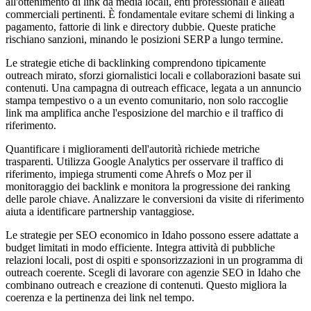
all'ottenimento di link da media locali, enti professionali e alleati
commerciali pertinenti. È fondamentale evitare schemi di linking a
pagamento, fattorie di link e directory dubbie. Queste pratiche
rischiano sanzioni, minando le posizioni SERP a lungo termine.
Le strategie etiche di backlinking comprendono tipicamente
outreach mirato, sforzi giornalistici locali e collaborazioni basate sui
contenuti. Una campagna di outreach efficace, legata a un annuncio
stampa tempestivo o a un evento comunitario, non solo raccoglie
link ma amplifica anche l'esposizione del marchio e il traffico di
riferimento.
Quantificare i miglioramenti dell'autorità richiede metriche
trasparenti. Utilizza Google Analytics per osservare il traffico di
riferimento, impiega strumenti come Ahrefs o Moz per il
monitoraggio dei backlink e monitora la progressione dei ranking
delle parole chiave. Analizzare le conversioni da visite di riferimento
aiuta a identificare partnership vantaggiose.
Le strategie per SEO economico in Idaho possono essere adattate a
budget limitati in modo efficiente. Integra attività di pubbliche
relazioni locali, post di ospiti e sponsorizzazioni in un programma di
outreach coerente. Scegli di lavorare con agenzie SEO in Idaho che
combinano outreach e creazione di contenuti. Questo migliora la
coerenza e la pertinenza dei link nel tempo.