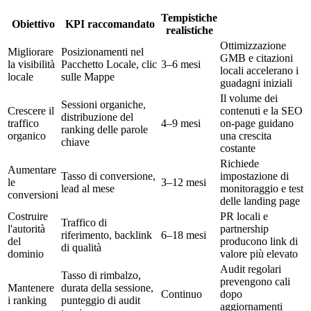
Tempistiche
Obiettivo
KPI raccomandato
realistiche
Ottimizzazione
Migliorare
Posizionamenti nel
GMB e citazioni
la visibilità
Pacchetto Locale, clic
3–6 mesi
locali accelerano i
locale
sulle Mappe
guadagni iniziali
Il volume dei
Sessioni organiche,
Crescere il
contenuti e la SEO
distribuzione del
traffico
4–9 mesi
on-page guidano
ranking delle parole
organico
una crescita
chiave
costante
Richiede
Aumentare
Tasso di conversione,
impostazione di
le
3–12 mesi
lead al mese
monitoraggio e test
conversioni
delle landing page
Costruire
PR locali e
Traffico di
l'autorità
partnership
riferimento, backlink
6–18 mesi
del
producono link di
di qualità
dominio
valore più elevato
Audit regolari
Tasso di rimbalzo,
prevengono cali
Mantenere
durata della sessione,
Continuo
dopo
i ranking
punteggio di audit
aggiornamenti