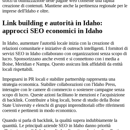
sforzi di ottimizzazione delle pagine web consente una rapida
creazione di contenuti. Mantiene anche la pertinenza regionale per le
imprese dell'Idaho e oltre.
Link building e autorità in Idaho:
approcci SEO economici in Idaho
In Idaho, aumentare l'autorità locale inizia con la creazione di
relazioni comunitarie e iniziative di outreach intelligenti. I fornitori di
servizi SEO in Idaho collaborano con organizzazioni senza scopo di
lucro. Sponsorizzano anche eventi e si connettono con i media a
Boise, Meridian e Nampa. Questo assicura link affidabili da entità
locali rispettabili.
Impegnarsi in PR locali e stabilire partnership rappresenta una
strategia economica. Stabilire collaborazioni con l'Idaho Press,
interagire con le camere di commercio o sostenere campagne senza
scopo di lucro. Queste azioni facilitano le menzioni e l'acquisizione
di backlink. Contribuire a blog locali, borse di studio della Boise
State University e elenchi di gruppi imprenditoriali offre riferimenti
coerenti e pertinenti in modo economico.
Quando si parla di backlink, la qualità supera indubbiamente la
quantità. Le principali aziende SEO in Idaho danno priorità