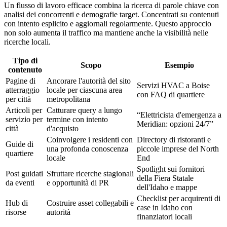
Un flusso di lavoro efficace combina la ricerca di parole chiave con
analisi dei concorrenti e demografie target. Concentrati su contenuti
con intento esplicito e aggiornali regolarmente. Questo approccio
non solo aumenta il traffico ma mantiene anche la visibilità nelle
ricerche locali.
Tipo di
Scopo
Esempio
contenuto
Pagine di
Ancorare l'autorità del sito
Servizi HVAC a Boise
atterraggio
locale per ciascuna area
con FAQ di quartiere
per città
metropolitana
Articoli per
Catturare query a lungo
“Elettricista d'emergenza a
servizio per
termine con intento
Meridian: opzioni 24/7”
città
d'acquisto
Coinvolgere i residenti con
Directory di ristoranti e
Guide di
una profonda conoscenza
piccole imprese del North
quartiere
locale
End
Spotlight sui fornitori
Post guidati
Sfruttare ricerche stagionali
della Fiera Statale
da eventi
e opportunità di PR
dell'Idaho e mappe
Checklist per acquirenti di
Hub di
Costruire asset collegabili e
case in Idaho con
risorse
autorità
finanziatori locali