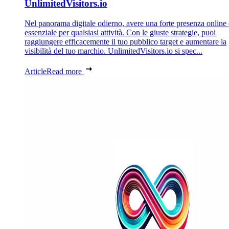
UnlimitedVisitors.io
Nel panorama digitale odierno, avere una forte presenza online 
essenziale per qualsiasi attività. Con le giuste strategie, puoi
raggiungere efficacemente il tuo pubblico target e aumentare la
visibilità del tuo marchio. UnlimitedVisitors.io si spec...
Article
Read more