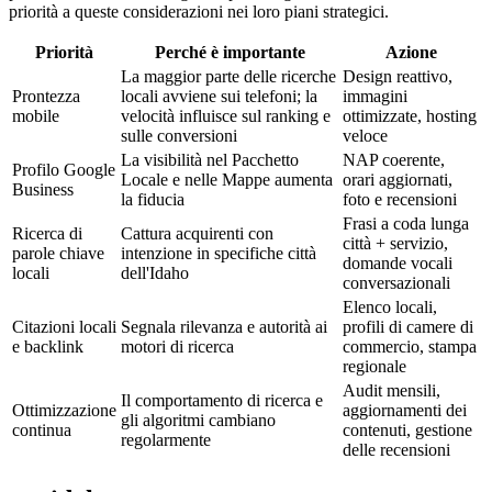
priorità a queste considerazioni nei loro piani strategici.
Priorità
Perché è importante
Azione
La maggior parte delle ricerche
Design reattivo,
Prontezza
locali avviene sui telefoni; la
immagini
mobile
velocità influisce sul ranking e
ottimizzate, hosting
sulle conversioni
veloce
La visibilità nel Pacchetto
NAP coerente,
Profilo Google
Locale e nelle Mappe aumenta
orari aggiornati,
Business
la fiducia
foto e recensioni
Frasi a coda lunga
Ricerca di
Cattura acquirenti con
città + servizio,
parole chiave
intenzione in specifiche città
domande vocali
locali
dell'Idaho
conversazionali
Elenco locali,
Citazioni locali
Segnala rilevanza e autorità ai
profili di camere di
e backlink
motori di ricerca
commercio, stampa
regionale
Audit mensili,
Il comportamento di ricerca e
Ottimizzazione
aggiornamenti dei
gli algoritmi cambiano
continua
contenuti, gestione
regolarmente
delle recensioni