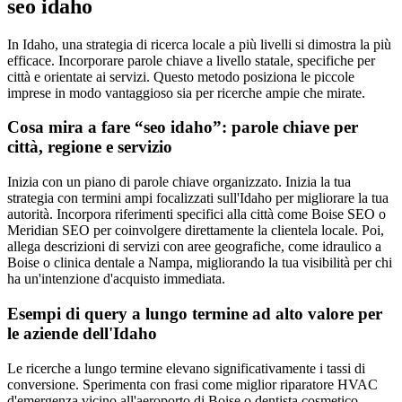
seo idaho
In Idaho, una strategia di ricerca locale a più livelli si dimostra la più
efficace. Incorporare parole chiave a livello statale, specifiche per
città e orientate ai servizi. Questo metodo posiziona le piccole
imprese in modo vantaggioso sia per ricerche ampie che mirate.
Cosa mira a fare “seo idaho”: parole chiave per
città, regione e servizio
Inizia con un piano di parole chiave organizzato. Inizia la tua
strategia con termini ampi focalizzati sull'Idaho per migliorare la tua
autorità. Incorpora riferimenti specifici alla città come Boise SEO o
Meridian SEO per coinvolgere direttamente la clientela locale. Poi,
allega descrizioni di servizi con aree geografiche, come idraulico a
Boise o clinica dentale a Nampa, migliorando la tua visibilità per chi
ha un'intenzione d'acquisto immediata.
Esempi di query a lungo termine ad alto valore per
le aziende dell'Idaho
Le ricerche a lungo termine elevano significativamente i tassi di
conversione. Sperimenta con frasi come miglior riparatore HVAC
d'emergenza vicino all'aeroporto di Boise o dentista cosmetico