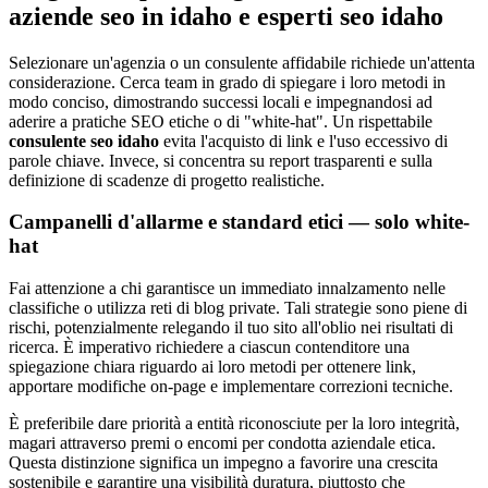
aziende seo in idaho e esperti seo idaho
Selezionare un'agenzia o un consulente affidabile richiede un'attenta
considerazione. Cerca team in grado di spiegare i loro metodi in
modo conciso, dimostrando successi locali e impegnandosi ad
aderire a pratiche SEO etiche o di "white-hat". Un rispettabile
consulente seo idaho
evita l'acquisto di link e l'uso eccessivo di
parole chiave. Invece, si concentra su report trasparenti e sulla
definizione di scadenze di progetto realistiche.
Campanelli d'allarme e standard etici — solo white-
hat
Fai attenzione a chi garantisce un immediato innalzamento nelle
classifiche o utilizza reti di blog private. Tali strategie sono piene di
rischi, potenzialmente relegando il tuo sito all'oblio nei risultati di
ricerca. È imperativo richiedere a ciascun contenditore una
spiegazione chiara riguardo ai loro metodi per ottenere link,
apportare modifiche on-page e implementare correzioni tecniche.
È preferibile dare priorità a entità riconosciute per la loro integrità,
magari attraverso premi o encomi per condotta aziendale etica.
Questa distinzione significa un impegno a favorire una crescita
sostenibile e garantire una visibilità duratura, piuttosto che