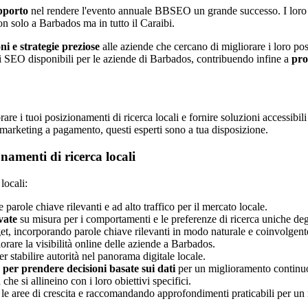
pporto
nel rendere l'evento annuale BBSEO un grande successo. I loro co
n solo a Barbados ma in tutto il Caraibi.
ni e strategie preziose
alle aziende che cercano di migliorare i loro pos
i SEO disponibili per le aziende di Barbados, contribuendo infine a
pro
re i tuoi posizionamenti di ricerca locali e fornire soluzioni accessibil
 marketing a pagamento, questi esperti sono a tua disposizione.
namenti di ricerca locali
locali:
e parole chiave rilevanti e ad alto traffico per il mercato locale.
vate
su misura per i comportamenti e le preferenze di ricerca uniche deg
get, incorporando parole chiave rilevanti in modo naturale e coinvolgent
orare la visibilità online delle aziende a Barbados.
r stabilire autorità nel panorama digitale locale.
per prendere decisioni basate sui dati
per un miglioramento continu
e si allineino con i loro obiettivi specifici.
 le aree di crescita e raccomandando approfondimenti praticabili per un