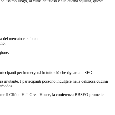
llissimo luogo, al clima delizioso e alla cucina squisita, questa
ca del mercato caraibico.
ano.
gione.
rtecipanti per immergersi in tutto ciò che riguarda il SEO.
a invitante. I partecipanti possono indulgere nella deliziosa
cucina
Barbados.
me il Clifton Hall Great House, la conferenza BBSEO promette