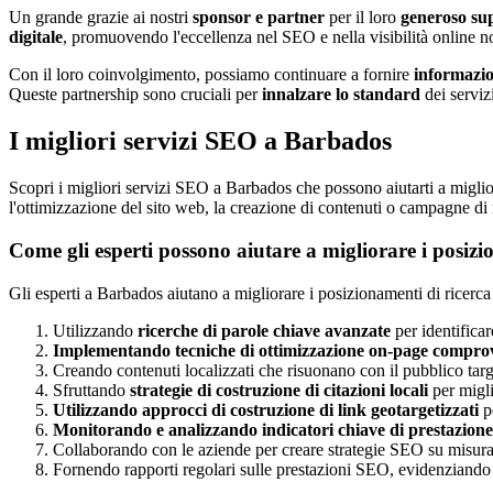
Un grande grazie ai nostri
sponsor e partner
per il loro
generoso su
digitale
, promuovendo l'eccellenza nel SEO e nella visibilità online no
Con il loro coinvolgimento, possiamo continuare a fornire
informazio
Queste partnership sono cruciali per
innalzare lo standard
dei serviz
I migliori servizi SEO a Barbados
Scopri i migliori servizi SEO a Barbados che possono aiutarti a migliora
l'ottimizzazione del sito web, la creazione di contenuti o campagne di
Come gli esperti possono aiutare a migliorare i posizio
Gli esperti a Barbados aiutano a migliorare i posizionamenti di ricerca 
Utilizzando
ricerche di parole chiave avanzate
per identificar
Implementando tecniche di ottimizzazione on-page compro
Creando contenuti localizzati che risuonano con il pubblico tar
Sfruttando
strategie di costruzione di citazioni locali
per migli
Utilizzando approcci di costruzione di link geotargetizzati
pe
Monitorando e analizzando indicatori chiave di prestazione 
Collaborando con le aziende per creare strategie SEO su misura ch
Fornendo rapporti regolari sulle prestazioni SEO, evidenziando