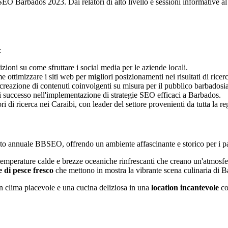
Barbados 2023. Dai relatori di alto livello e sessioni informative al be
:
izioni su come sfruttare i social media per le aziende locali.
 ottimizzare i siti web per migliori posizionamenti nei risultati di ricer
 creazione di contenuti coinvolgenti su misura per il pubblico barbadosi
di successo nell'implementazione di strategie SEO efficaci a Barbados.
i di ricerca nei Caraibi, con leader del settore provenienti da tutta la re
ento annuale BBSEO, offrendo un ambiente affascinante e storico per i pa
temperature calde e brezze oceaniche rinfrescanti che creano un'atmosfer
e di pesce fresco
che mettono in mostra la vibrante scena culinaria di 
un clima piacevole e una cucina deliziosa in una
location incantevole
co