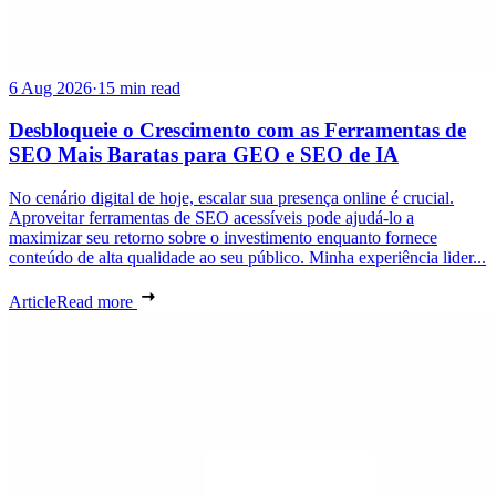
6 Aug 2026
·
15 min read
Desbloqueie o Crescimento com as Ferramentas de
SEO Mais Baratas para GEO e SEO de IA
No cenário digital de hoje, escalar sua presença online é crucial.
Aproveitar ferramentas de SEO acessíveis pode ajudá-lo a
maximizar seu retorno sobre o investimento enquanto fornece
conteúdo de alta qualidade ao seu público. Minha experiência lider...
Article
Read more