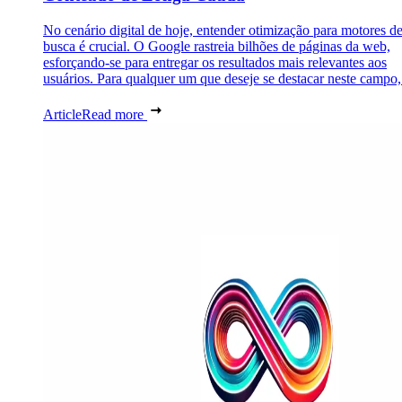
No cenário digital de hoje, entender otimização para motores d
busca é crucial. O Google rastreia bilhões de páginas da web,
esforçando-se para entregar os resultados mais relevantes aos
usuários. Para qualquer um que deseje se destacar neste campo,.
Article
Read more