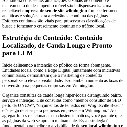
A auditoria consistente, atualizações sazonais de conteúdo e
rastreamento de desempenho móvel são indispensáveis. Uma
respeitável
empresa de seo de site wilmington
fornece ferramentas
analíticas e soluções para a relevância contínua das páginas.
Esforços contínuos são vitais para preservar as classificações de
busca e fomentar o crescimento contínuo no tráfego local.
Estratégia de Conteúdo: Conteúdo
Localizado, de Cauda Longa e Pronto
para LLM
Inicie delineando a intenção do público de forma abrangente.
Entidades locais, como a Edge Digital, juntamente com iniciativas
comunitárias, demonstram que o marketing de conteúdo
personalizado eleva a visibilidade. Isso também aumenta as taxas de
conversão para pequenas empresas em Wilmington.
Organize consultas de cauda longa hiper-locais distinguindo bairro,
serviço e intenção. Cite consultas como “melhor consultor de SEO
perto da UNCW”, “orçamentos de telhados em Wrightsville Beach”
e “design de sites para pequenas empresas em Wilmington.” Ao
agregar frases relacionadas em clusters temáticos, você garante que
as páginas da web se apoiem mutuamente. Essa estratégia é
fundamental para melhorar a visibilidade de
seo local wilmington
e