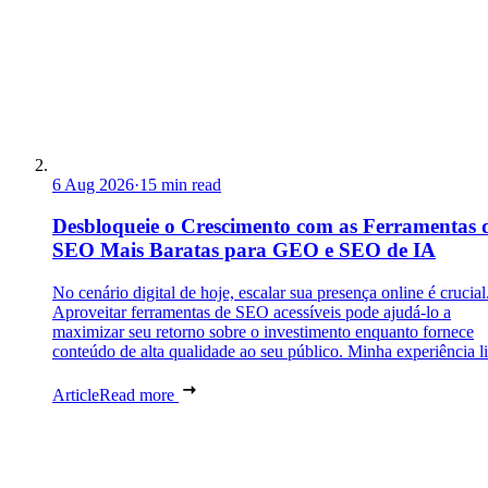
6 Aug 2026
·
15 min read
Desbloqueie o Crescimento com as Ferramentas 
SEO Mais Baratas para GEO e SEO de IA
No cenário digital de hoje, escalar sua presença online é crucial
Aproveitar ferramentas de SEO acessíveis pode ajudá-lo a
maximizar seu retorno sobre o investimento enquanto fornece
conteúdo de alta qualidade ao seu público. Minha experiência lid
Article
Read more