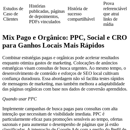
Prova
Histórias
Estudos de
História de
referenciável
publicadas, páginas
Caso de
sucesso
que atrai
de depoimentos,
Clientes
compartilhável
links de
PDFs vinculados
mídia
Mix Pago e Orgânico: PPC, Social e CRO
para Ganhos Locais Mais Rápidos
Combinar estratégias pagas e orgânicas pode acelerar resultados
enquanto otimiza gastos de marketing. Colocações de anúncios
estratégicas visam consultas de busca urgentes. Ao mesmo tempo, o
desenvolvimento de conteúdo e esforços de SEO local cultivam
confiança duradoura. Essa abordagem não só facilita testes rápidos
de mensagens de marketing, mas também melhora a adaptabilidade
das páginas orgânicas com base nos dados de conversão aprendidos.
Quando usar PPC
Implemente campanhas de busca pagas para consultas com alta
intenção que necessitam de visibilidade imediata. PPC é
particularmente eficaz para promoções sensíveis ao tempo, ofertas
sazonais e para aumentar o desempenho de páginas que já estão
classificadas. A integração de Google Ads com a gestão do Perfil de