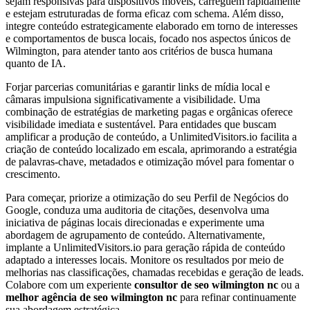
sejam responsivas para dispositivos móveis, carreguem rapidamente
e estejam estruturadas de forma eficaz com schema. Além disso,
integre conteúdo estrategicamente elaborado em torno de interesses
e comportamentos de busca locais, focado nos aspectos únicos de
Wilmington, para atender tanto aos critérios de busca humana
quanto de IA.
Forjar parcerias comunitárias e garantir links de mídia local e
câmaras impulsiona significativamente a visibilidade. Uma
combinação de estratégias de marketing pagas e orgânicas oferece
visibilidade imediata e sustentável. Para entidades que buscam
amplificar a produção de conteúdo, a UnlimitedVisitors.io facilita a
criação de conteúdo localizado em escala, aprimorando a estratégia
de palavras-chave, metadados e otimização móvel para fomentar o
crescimento.
Para começar, priorize a otimização do seu Perfil de Negócios do
Google, conduza uma auditoria de citações, desenvolva uma
iniciativa de páginas locais direcionadas e experimente uma
abordagem de agrupamento de conteúdo. Alternativamente,
implante a UnlimitedVisitors.io para geração rápida de conteúdo
adaptado a interesses locais. Monitore os resultados por meio de
melhorias nas classificações, chamadas recebidas e geração de leads.
Colabore com um experiente
consultor de seo wilmington nc
ou a
melhor agência de seo wilmington nc
para refinar continuamente
sua abordagem estratégica.