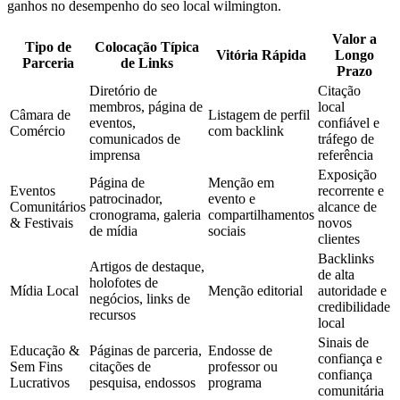
ganhos no desempenho do seo local wilmington.
Valor a
Tipo de
Colocação Típica
Vitória Rápida
Longo
Parceria
de Links
Prazo
Diretório de
Citação
membros, página de
local
Câmara de
Listagem de perfil
eventos,
confiável e
Comércio
com backlink
comunicados de
tráfego de
imprensa
referência
Exposição
Página de
Menção em
Eventos
recorrente e
patrocinador,
evento e
Comunitários
alcance de
cronograma, galeria
compartilhamentos
& Festivais
novos
de mídia
sociais
clientes
Backlinks
Artigos de destaque,
de alta
holofotes de
Mídia Local
Menção editorial
autoridade e
negócios, links de
credibilidade
recursos
local
Sinais de
Educação &
Páginas de parceria,
Endosse de
confiança e
Sem Fins
citações de
professor ou
confiança
Lucrativos
pesquisa, endossos
programa
comunitária