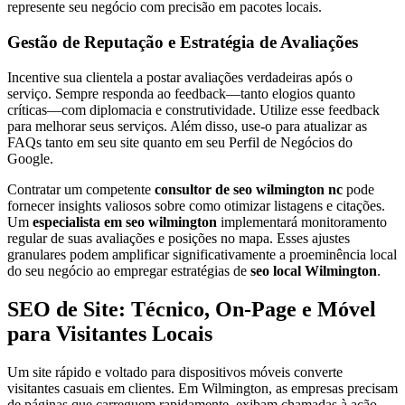
represente seu negócio com precisão em pacotes locais.
Gestão de Reputação e Estratégia de Avaliações
Incentive sua clientela a postar avaliações verdadeiras após o
serviço. Sempre responda ao feedback—tanto elogios quanto
críticas—com diplomacia e construtividade. Utilize esse feedback
para melhorar seus serviços. Além disso, use-o para atualizar as
FAQs tanto em seu site quanto em seu Perfil de Negócios do
Google.
Contratar um competente
consultor de seo wilmington nc
pode
fornecer insights valiosos sobre como otimizar listagens e citações.
Um
especialista em seo wilmington
implementará monitoramento
regular de suas avaliações e posições no mapa. Esses ajustes
granulares podem amplificar significativamente a proeminência local
do seu negócio ao empregar estratégias de
seo local Wilmington
.
SEO de Site: Técnico, On-Page e Móvel
para Visitantes Locais
Um site rápido e voltado para dispositivos móveis converte
visitantes casuais em clientes. Em Wilmington, as empresas precisam
de páginas que carreguem rapidamente, exibam chamadas à ação