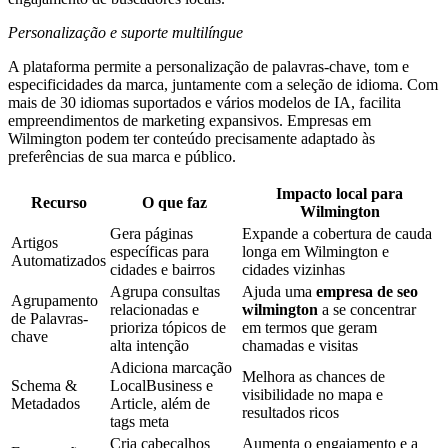
Personalização e suporte multilíngue
A plataforma permite a personalização de palavras-chave, tom e
especificidades da marca, juntamente com a seleção de idioma. Com
mais de 30 idiomas suportados e vários modelos de IA, facilita
empreendimentos de marketing expansivos. Empresas em
Wilmington podem ter conteúdo precisamente adaptado às
preferências de sua marca e público.
Impacto local para
Recurso
O que faz
Wilmington
Gera páginas
Expande a cobertura de cauda
Artigos
específicas para
longa em Wilmington e
Automatizados
cidades e bairros
cidades vizinhas
Agrupa consultas
Ajuda uma
empresa de seo
Agrupamento
relacionadas e
wilmington
a se concentrar
de Palavras-
prioriza tópicos de
em termos que geram
chave
alta intenção
chamadas e visitas
Adiciona marcação
Melhora as chances de
Schema &
LocalBusiness e
visibilidade no mapa e
Metadados
Article, além de
resultados ricos
tags meta
Cria cabeçalhos
Aumenta o engajamento e a