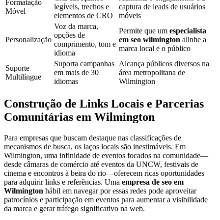
Formatação
legíveis, trechos e
captura de leads de usuários
Móvel
elementos de CRO
móveis
Voz da marca,
Permite que um
especialista
opções de
Personalização
em seo wilmington
alinhe a
comprimento, tom e
marca local e o público
idioma
Suporta campanhas
Alcança públicos diversos na
Suporte
em mais de 30
área metropolitana de
Multilíngue
idiomas
Wilmington
Construção de Links Locais e Parcerias
Comunitárias em Wilmington
Para empresas que buscam destaque nas classificações de
mecanismos de busca, os laços locais são inestimáveis. Em
Wilmington, uma infinidade de eventos focados na comunidade—
desde câmaras de comércio até eventos da UNCW, festivais de
cinema e encontros à beira do rio—oferecem ricas oportunidades
para adquirir links e referências. Uma
empresa de seo em
Wilmington
hábil em navegar por essas redes pode aproveitar
patrocínios e participação em eventos para aumentar a visibilidade
da marca e gerar tráfego significativo na web.