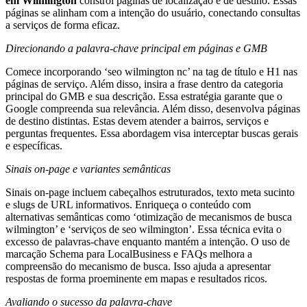
em Wilmington
constrói páginas de localização e de destino. Essas
páginas se alinham com a intenção do usuário, conectando consultas
a serviços de forma eficaz.
Direcionando a palavra-chave principal em páginas e GMB
Comece incorporando ‘seo wilmington nc’ na tag de título e H1 nas
páginas de serviço. Além disso, insira a frase dentro da categoria
principal do GMB e sua descrição. Essa estratégia garante que o
Google compreenda sua relevância. Além disso, desenvolva páginas
de destino distintas. Estas devem atender a bairros, serviços e
perguntas frequentes. Essa abordagem visa interceptar buscas gerais
e específicas.
Sinais on-page e variantes semânticas
Sinais on-page incluem cabeçalhos estruturados, texto meta sucinto
e slugs de URL informativos. Enriqueça o conteúdo com
alternativas semânticas como ‘otimização de mecanismos de busca
wilmington’ e ‘serviços de seo wilmington’. Essa técnica evita o
excesso de palavras-chave enquanto mantém a intenção. O uso de
marcação Schema para LocalBusiness e FAQs melhora a
compreensão do mecanismo de busca. Isso ajuda a apresentar
respostas de forma proeminente em mapas e resultados ricos.
Avaliando o sucesso da palavra-chave