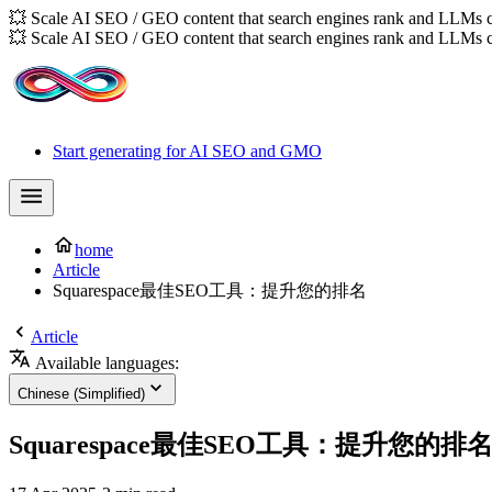
💥 Scale AI SEO / GEO content that search engines rank and LLMs c
💥 Scale AI SEO / GEO content that search engines rank and LLMs c
Start generating for AI SEO and GMO
home
Article
Squarespace最佳SEO工具：提升您的排名
Article
Available languages:
Chinese (Simplified)
Squarespace最佳SEO工具：提升您的排